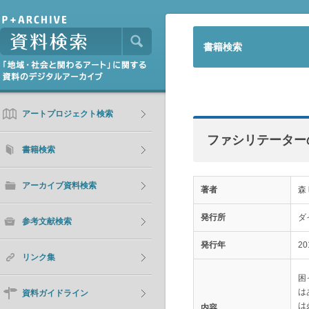
書籍検索
アートプロジェクト検索
ファシリテーター
書籍検索
アーカイブ資料検索
著者
森
発行所
ダ
参考文献検索
発行年
20
リンク集
困
は
資料ガイドライン
は
内容