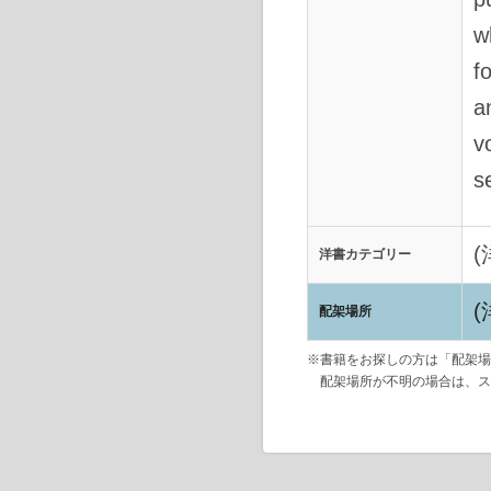
w
f
a
v
s
洋書カテゴリー
配架場所
※書籍をお探しの方は「配架場
配架場所が不明の場合は、ス