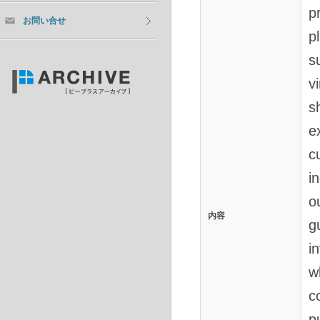
p
お問い合せ
p
s
v
s
e
c
i
o
内容
g
i
w
c
p